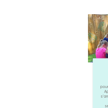
pour
Ap
s’a
s